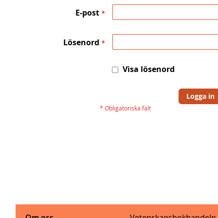
E-post
Lösenord
Visa lösenord
Logga in
Om oss
Vetenskapsbokhandeln