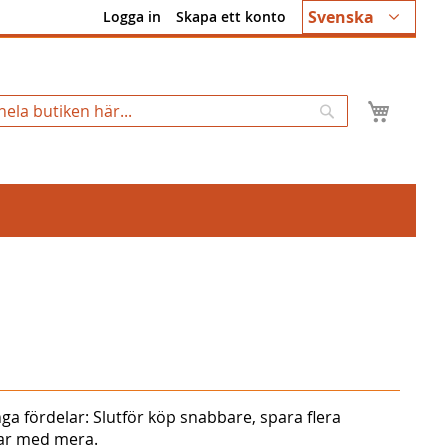
Språk
Svenska
Logga in
Skapa ett konto
Min k
Sök
ga fördelar: Slutför köp snabbare, spara flera
gar med mera.