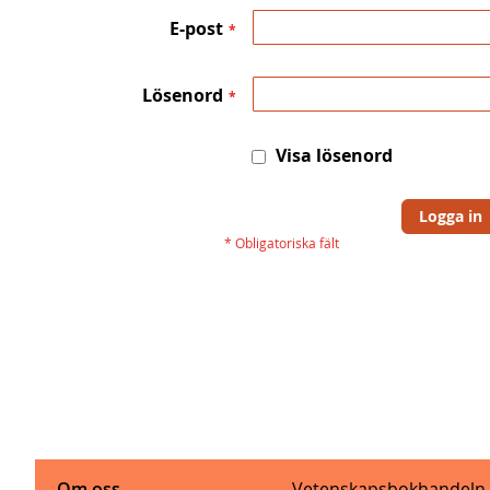
E-post
Lösenord
Visa lösenord
Logga in
Om oss
Vetenskapsbokhandeln