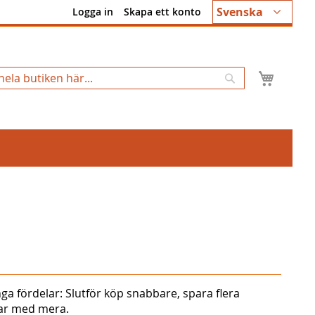
Språk
Svenska
Logga in
Skapa ett konto
Min k
Sök
ga fördelar: Slutför köp snabbare, spara flera
gar med mera.