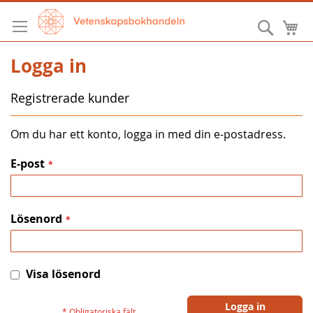
Hoppa
till
Sök
M
innehållet
Logga in
Registrerade kunder
Om du har ett konto, logga in med din e-postadress.
E-post
Lösenord
Visa lösenord
Logga in