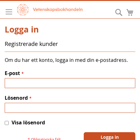
Hoppa
till
Sök
M
innehållet
Logga in
Registrerade kunder
Om du har ett konto, logga in med din e-postadress.
E-post
Lösenord
Visa lösenord
Logga in