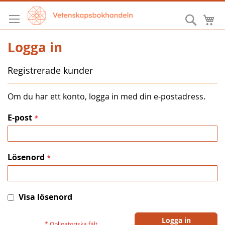
Hoppa
till
Sök
M
innehållet
Logga in
Registrerade kunder
Om du har ett konto, logga in med din e-postadress.
E-post
Lösenord
Visa lösenord
Logga in