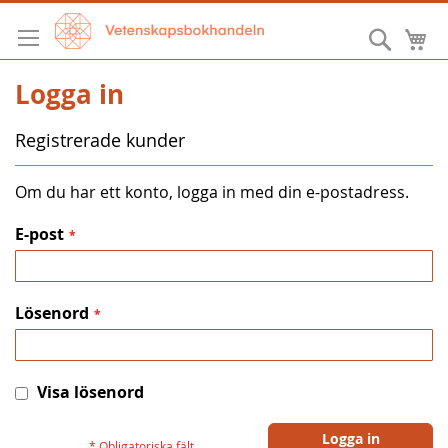
Hoppa
till
Sök
M
innehållet
Logga in
Registrerade kunder
Om du har ett konto, logga in med din e-postadress.
E-post
Lösenord
Visa lösenord
Logga in