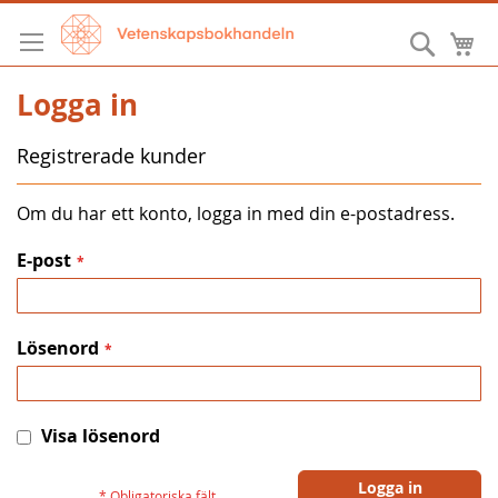
Hoppa
till
Sök
M
innehållet
Logga in
Registrerade kunder
Om du har ett konto, logga in med din e-postadress.
E-post
Lösenord
Visa lösenord
Logga in