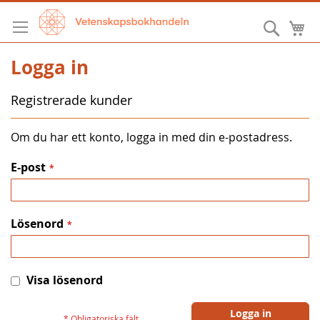
Hoppa
till
Sök
M
innehållet
Logga in
Registrerade kunder
Om du har ett konto, logga in med din e-postadress.
E-post
Lösenord
Visa lösenord
Logga in