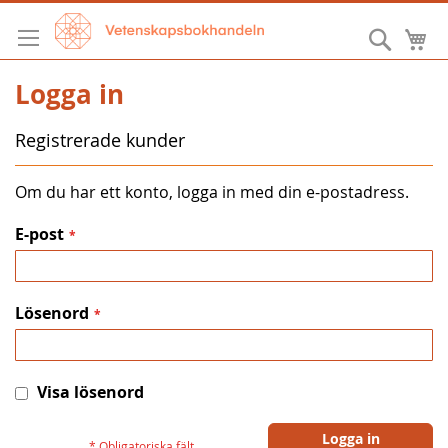
Hoppa
till
Sök
M
innehållet
Logga in
Registrerade kunder
Om du har ett konto, logga in med din e-postadress.
E-post
Lösenord
Visa lösenord
Logga in