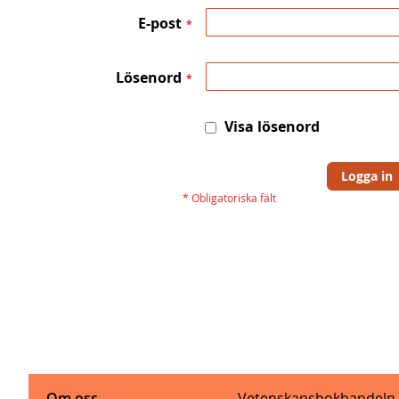
E-post
Lösenord
Visa lösenord
Logga in
Om oss
Vetenskapsbokhandeln