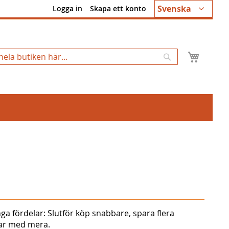
Språk
Svenska
Logga in
Skapa ett konto
Min k
Sök
ga fördelar: Slutför köp snabbare, spara flera
gar med mera.