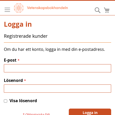
Hoppa
till
Sök
M
innehållet
Logga in
Registrerade kunder
Om du har ett konto, logga in med din e-postadress.
E-post
Lösenord
Visa lösenord
Logga in