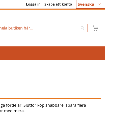
Språk
Svenska
Logga in
Skapa ett konto
Min k
Sök
ga fördelar: Slutför köp snabbare, spara flera
gar med mera.