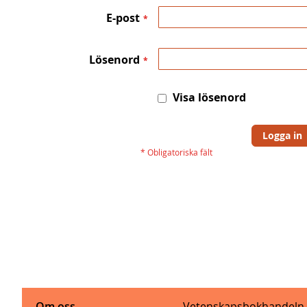
E-post
Lösenord
Visa lösenord
Logga in
Om oss
Vetenskapsbokhandeln