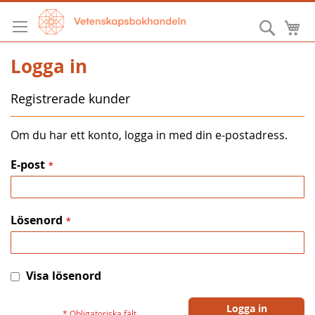
Hoppa
till
Sök
M
innehållet
Logga in
Registrerade kunder
Om du har ett konto, logga in med din e-postadress.
E-post
Lösenord
Visa lösenord
Logga in