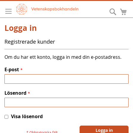
Hoppa
till
Sök
M
innehållet
Logga in
Registrerade kunder
Om du har ett konto, logga in med din e-postadress.
E-post
Lösenord
Visa lösenord
Logga in