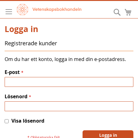
Hoppa
till
Sök
M
innehållet
Logga in
Registrerade kunder
Om du har ett konto, logga in med din e-postadress.
E-post
Lösenord
Visa lösenord
Logga in