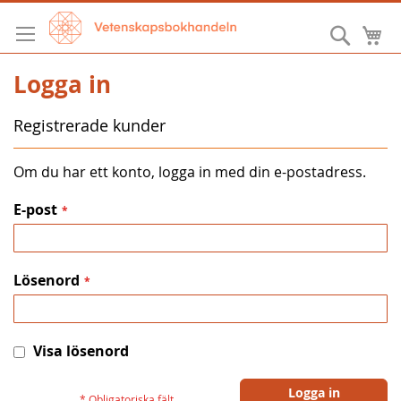
Hoppa
till
Sök
M
innehållet
Logga in
Registrerade kunder
Om du har ett konto, logga in med din e-postadress.
E-post
Lösenord
Visa lösenord
Logga in