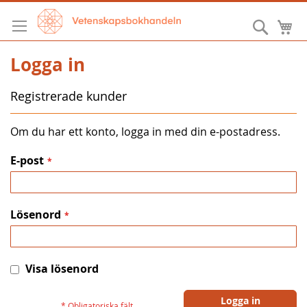
Hoppa
till
Sök
M
innehållet
Logga in
Registrerade kunder
Om du har ett konto, logga in med din e-postadress.
E-post
Lösenord
Visa lösenord
Logga in