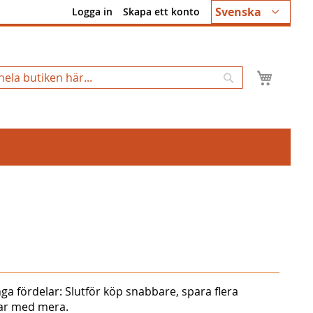
Språk
Svenska
Logga in
Skapa ett konto
Min k
Sök
ga fördelar: Slutför köp snabbare, spara flera
gar med mera.