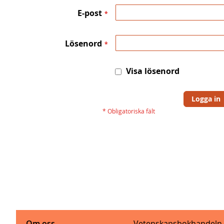
E-post
Lösenord
Visa lösenord
Logga in
Om oss
Vetenskapsbokhandeln