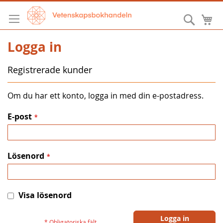
Hoppa
till
Sök
M
innehållet
Logga in
Registrerade kunder
Om du har ett konto, logga in med din e-postadress.
E-post
Lösenord
Visa lösenord
Logga in