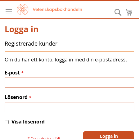
Hoppa
till
Sök
M
innehållet
Logga in
Registrerade kunder
Om du har ett konto, logga in med din e-postadress.
E-post
Lösenord
Visa lösenord
Logga in