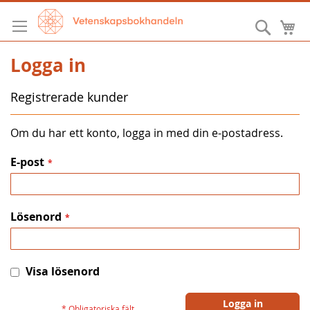
Hoppa
till
Sök
M
innehållet
Logga in
Registrerade kunder
Om du har ett konto, logga in med din e-postadress.
E-post
Lösenord
Visa lösenord
Logga in