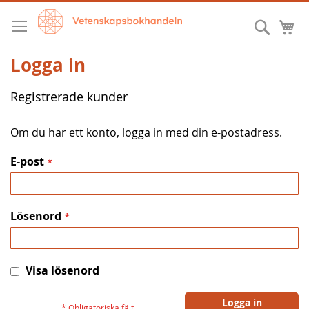
Hoppa
till
Sök
M
innehållet
Logga in
Registrerade kunder
Om du har ett konto, logga in med din e-postadress.
E-post
Lösenord
Visa lösenord
Logga in