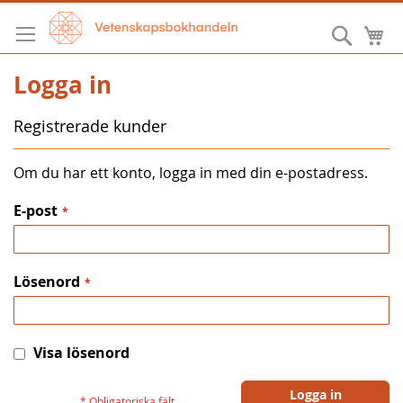
Hoppa
till
Sök
M
innehållet
Logga in
Registrerade kunder
Om du har ett konto, logga in med din e-postadress.
E-post
Lösenord
Visa lösenord
Logga in