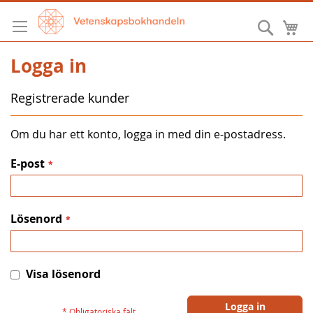
Hoppa
till
Sök
M
innehållet
Logga in
Registrerade kunder
Om du har ett konto, logga in med din e-postadress.
E-post
Lösenord
Visa lösenord
Logga in