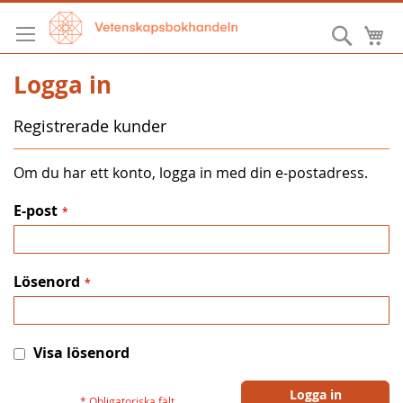
Hoppa
till
Sök
M
innehållet
Logga in
Registrerade kunder
Om du har ett konto, logga in med din e-postadress.
E-post
Lösenord
Visa lösenord
Logga in