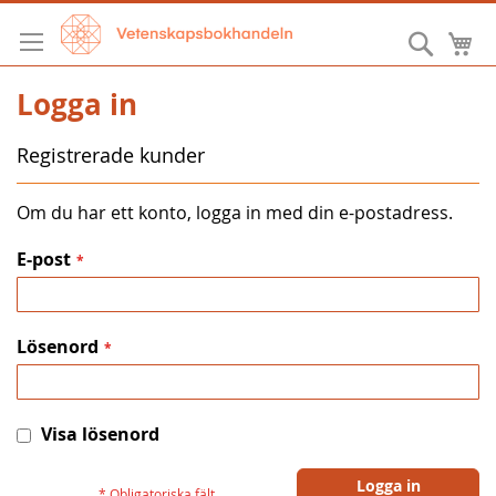
Hoppa
till
Sök
M
innehållet
Logga in
Registrerade kunder
Om du har ett konto, logga in med din e-postadress.
E-post
Lösenord
Visa lösenord
Logga in