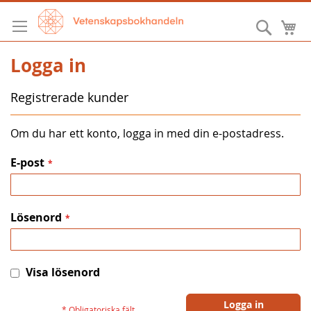
Hoppa
till
Sök
M
innehållet
Logga in
Registrerade kunder
Om du har ett konto, logga in med din e-postadress.
E-post
Lösenord
Visa lösenord
Logga in