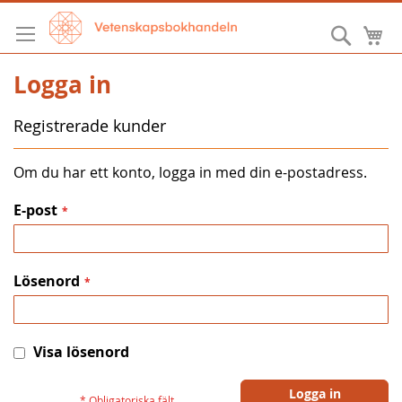
Hoppa
till
Sök
M
innehållet
Logga in
Registrerade kunder
Om du har ett konto, logga in med din e-postadress.
E-post
Lösenord
Visa lösenord
Logga in