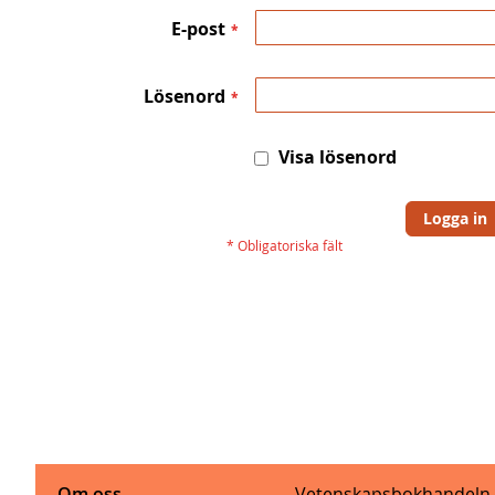
E-post
Lösenord
Visa lösenord
Logga in
Om oss
Vetenskapsbokhandeln