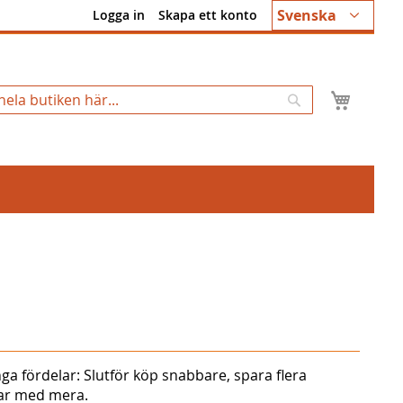
Språk
Svenska
Logga in
Skapa ett konto
Min k
Sök
ga fördelar: Slutför köp snabbare, spara flera
gar med mera.