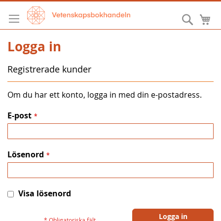
Hoppa
till
Sök
M
innehållet
Logga in
Registrerade kunder
Om du har ett konto, logga in med din e-postadress.
E-post
Lösenord
Visa lösenord
Logga in