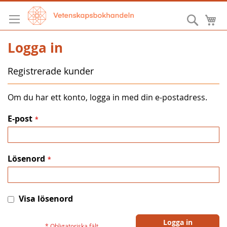
Hoppa
till
Sök
M
innehållet
Logga in
Registrerade kunder
Om du har ett konto, logga in med din e-postadress.
E-post
Lösenord
Visa lösenord
Logga in