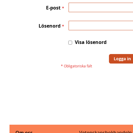
E-post
Lösenord
Visa lösenord
Logga in
Om oss
Vetenskapsbokhandeln