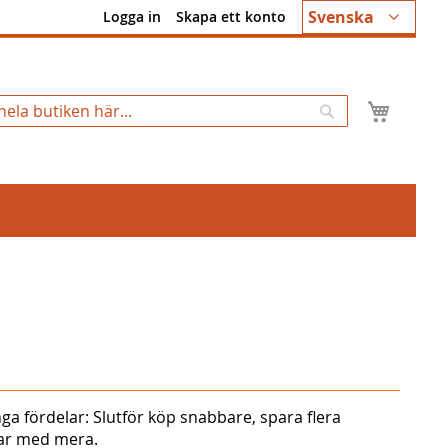
Språk
Svenska
Logga in
Skapa ett konto
Min k
Sök
ga fördelar: Slutför köp snabbare, spara flera
gar med mera.