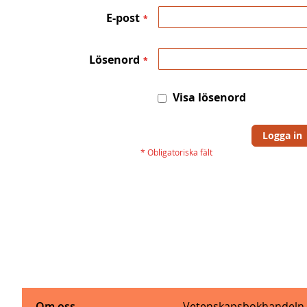
E-post
Lösenord
Visa lösenord
Logga in
Om oss
Vetenskapsbokhandeln