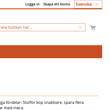
Språk
Svenska
Logga in
Skapa ett konto
Min k
Sök
ga fördelar: Slutför köp snabbare, spara flera
gar med mera.