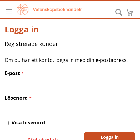
Hoppa
till
Sök
M
innehållet
Logga in
Registrerade kunder
Om du har ett konto, logga in med din e-postadress.
E-post
Lösenord
Visa lösenord
Logga in