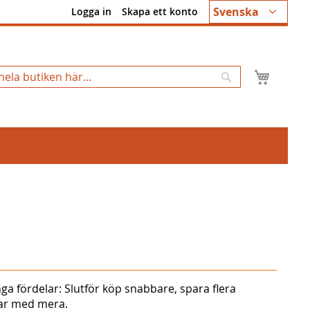
Språk
Svenska
Logga in
Skapa ett konto
Min k
Sök
ga fördelar: Slutför köp snabbare, spara flera
gar med mera.