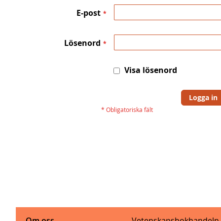
E-post
Lösenord
Visa lösenord
Logga in
Om oss
Vetenskapsbokhandeln