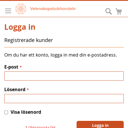
Hoppa
till
Sök
M
innehållet
Logga in
Registrerade kunder
Om du har ett konto, logga in med din e-postadress.
E-post
Lösenord
Visa lösenord
Logga in