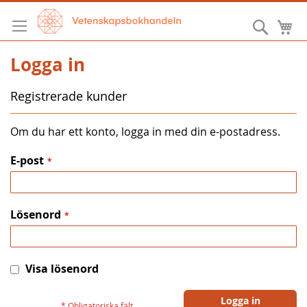
Hoppa
till
Sök
M
innehållet
Logga in
Registrerade kunder
Om du har ett konto, logga in med din e-postadress.
E-post
Lösenord
Visa lösenord
Logga in