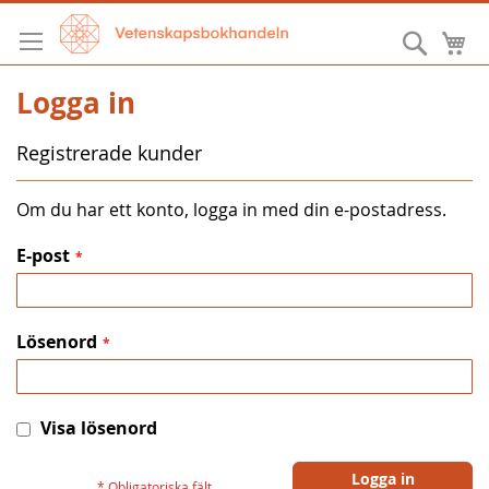
Hoppa
till
Sök
M
innehållet
Logga in
Registrerade kunder
Om du har ett konto, logga in med din e-postadress.
E-post
Lösenord
Visa lösenord
Logga in