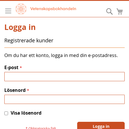
Hoppa
till
Sök
M
innehållet
Logga in
Registrerade kunder
Om du har ett konto, logga in med din e-postadress.
E-post
Lösenord
Visa lösenord
Logga in