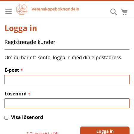
Hoppa
till
Sök
M
innehållet
Logga in
Registrerade kunder
Om du har ett konto, logga in med din e-postadress.
E-post
Lösenord
Visa lösenord
Logga in