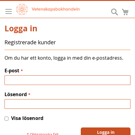
Hoppa
till
Sök
M
innehållet
Logga in
Registrerade kunder
Om du har ett konto, logga in med din e-postadress.
E-post
Lösenord
Visa lösenord
Logga in