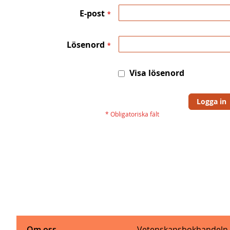
E-post
Lösenord
Visa lösenord
Logga in
Om oss
Vetenskapsbokhandeln