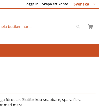
Språk
Svenska
Logga in
Skapa ett konto
Min k
Sök
ga fördelar: Slutför köp snabbare, spara flera
gar med mera.