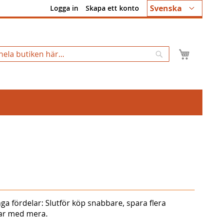
Språk
Svenska
Logga in
Skapa ett konto
Min k
Sök
ga fördelar: Slutför köp snabbare, spara flera
gar med mera.