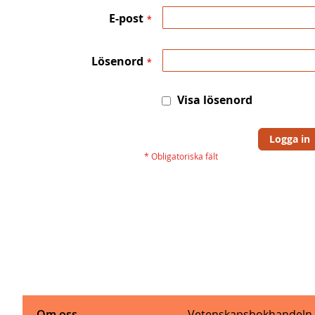
E-post
Lösenord
Visa lösenord
Logga in
Om oss
Vetenskapsbokhandeln