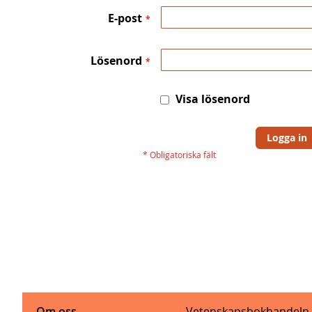
E-post
Lösenord
Visa lösenord
Logga in
Om oss
Vetenskapsbokhandeln