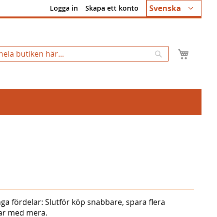
Språk
Svenska
Logga in
Skapa ett konto
Min k
Sök
ga fördelar: Slutför köp snabbare, spara flera
gar med mera.