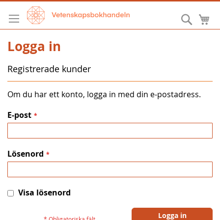
Hoppa
till
Sök
M
innehållet
Logga in
Registrerade kunder
Om du har ett konto, logga in med din e-postadress.
E-post
Lösenord
Visa lösenord
Logga in