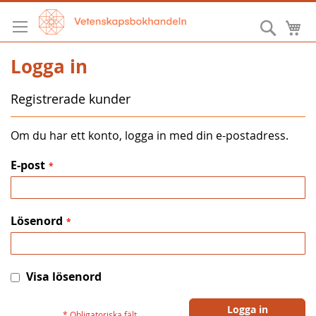
Hoppa
till
Sök
M
innehållet
Logga in
Registrerade kunder
Om du har ett konto, logga in med din e-postadress.
E-post
Lösenord
Visa lösenord
Logga in