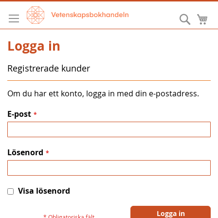
Hoppa
till
Sök
M
innehållet
Logga in
Registrerade kunder
Om du har ett konto, logga in med din e-postadress.
E-post
Lösenord
Visa lösenord
Logga in