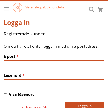
Hoppa
till
Sök
M
innehållet
Logga in
Registrerade kunder
Om du har ett konto, logga in med din e-postadress.
E-post
Lösenord
Visa lösenord
Logga in