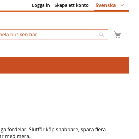
Språk
Svenska
Logga in
Skapa ett konto
Min k
Sök
ga fördelar: Slutför köp snabbare, spara flera
gar med mera.