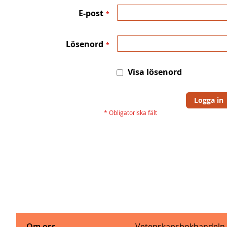
E-post
Lösenord
Visa lösenord
Logga in
Om oss
Vetenskapsbokhandeln