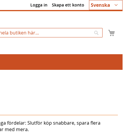
Språk
Svenska
Logga in
Skapa ett konto
Min k
Sök
ga fördelar: Slutför köp snabbare, spara flera
gar med mera.