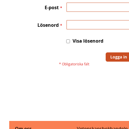
E-post
Lösenord
Visa lösenord
Logga in
Om oss
Vetenskapsbokhandeln